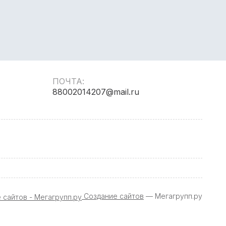
ПОЧТА:
88002014207@mail.ru
Создание сайтов
— Мегагрупп.ру