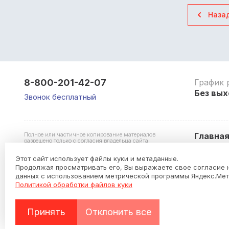
Наза
8-800-201-42-07
График 
Без вых
Звонок бесплатный
Полное или частичное копирование материалов
Главна
разрешено только с согласия владельца сайта
Этот сайт использует файлы куки и метаданные.
Продолжая просматривать его, Вы выражаете свое согласие 
данных с использованием метрической программы Яндекс.Мет
Политикой обработки файлов куки
Hardware Store
Политика конфиденциальности
Принять
Отклонить все