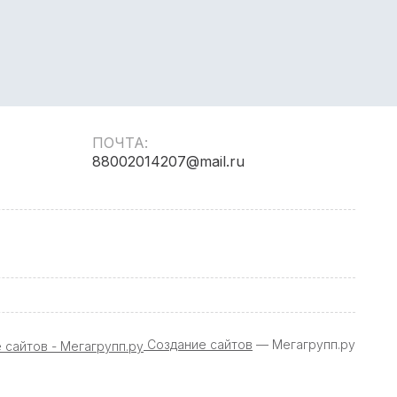
ПОЧТА:
88002014207@mail.ru
Создание сайтов
— Мегагрупп.ру