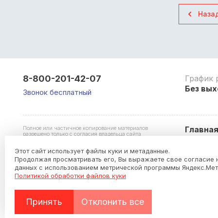
Наза
8-800-201-42-07
График 
Без вых
Звонок бесплатный
Полное или частичное копирование материалов
Главна
разрешено только с согласия владельца сайта
Этот сайт использует файлы куки и метаданные.
Продолжая просматривать его, Вы выражаете свое согласие 
данных с использованием метрической программы Яндекс.Мет
Политикой обработки файлов куки
Hardware Store
Политика конфиденциальности
Принять
Отклонить все