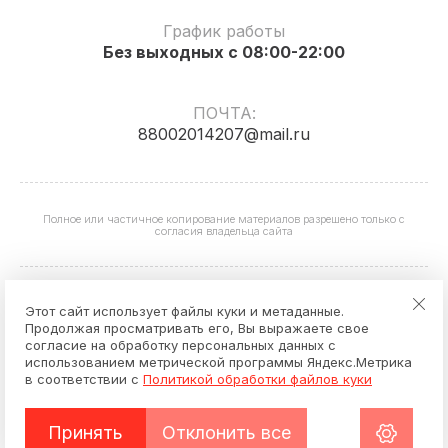
График работы
Без выходных с 08:00-22:00
ПОЧТА:
88002014207@mail.ru
Полное или частичное копирование материалов разрешено только с
согласия владельца сайта
Этот сайт использует файлы куки и метаданные.
Продолжая просматривать его, Вы выражаете свое
согласие на обработку персональных данных с
Hardware Store
использованием метрической программы Яндекс.Метрика
Политика конфиденциальности
в соответствии с
Политикой обработки файлов куки
Создание сайтов
—
Принять
Отклонить все
Мегагрупп.ру