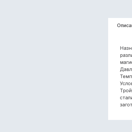
Описа
Назн
разл
маги
Давл
Темп
Усло
Трой
стал
заго