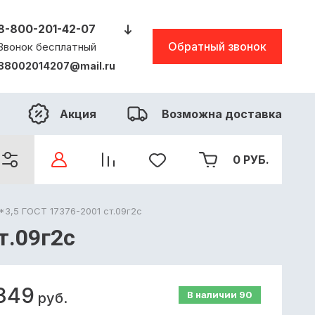
8-800-201-42-07
Обратный звонок
Звонок бесплатный
88002014207@mail.ru
Акция
Возможна доставка
0
РУБ.
*3,5 ГОСТ 17376-2001 ст.09г2с
т.09г2с
349
В наличии
90
руб.