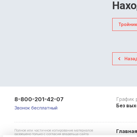
Нахо
Тройни
Наза
8-800-201-42-07
График 
Без вых
Звонок бесплатный
Полное или частичное копирование материалов
Главна
разрешено только с согласия владельца сайта