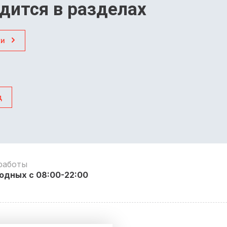
дится в разделах
ки
д
работы
одных с 08:00-22:00
я