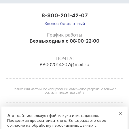
8-800-201-42-07
Звонок бесплатный
График работы
Без выходных с 08:00-22:00
ПОЧТА:
88002014207@mail.ru
Полное или частичное копирование материалов разрешено только с
согласия владельца сайта
Этот сайт использует файлы куки и метаданные.
Продолжая просматривать его, Вы выражаете свое
согласие на обработку персональных данных с
Hardware Store