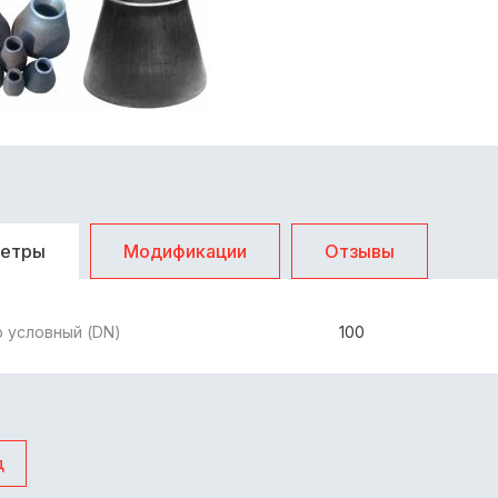
метры
Модификации
Отзывы
 условный (DN)
100
д